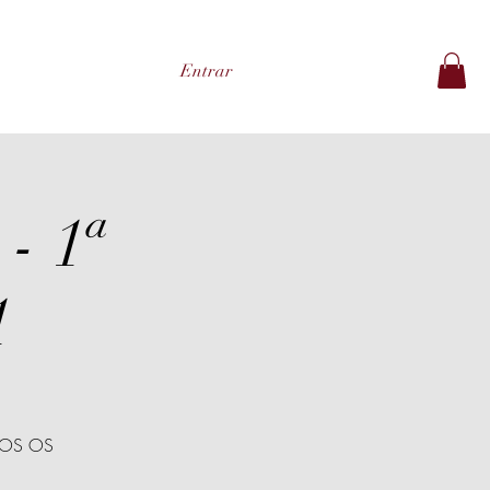
Entrar
- 1ª
1
DOS OS