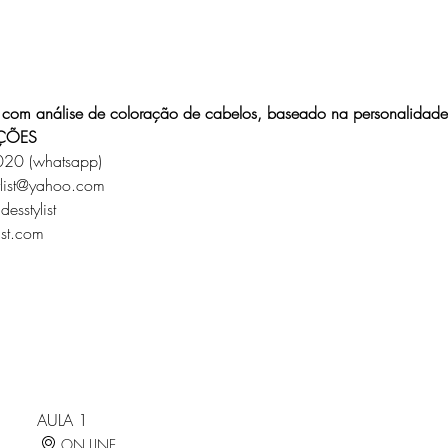
com análise de coloração de cabelos, baseado na personalidad
ÇÕES
020 (whatsapp)
ylist@yahoo.com
esstylist
st.com
AULA 1
ON LINE