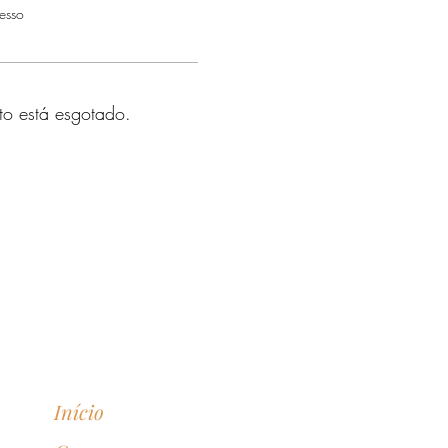
esso
to está esgotado.
Início