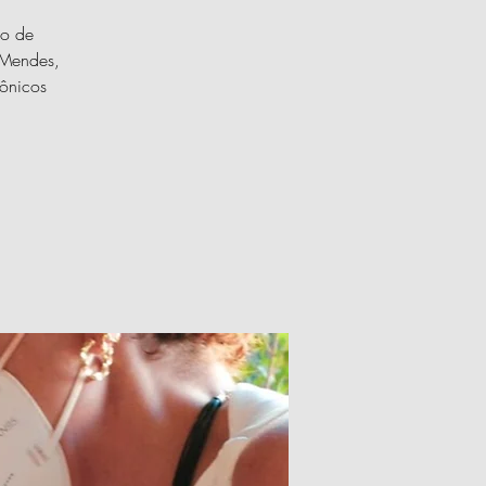
ão de
 Mendes,
mônicos