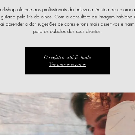
rkshop oferece aos profissionais da beleza a técnica de coloraç
 guiada pela íris do olhos. Com a consultora de imagem Fabiana
ai aprender a dar sugestões de cores e tons mais assertivos e har
para os cabelos dos seus clientes.
O registro está fechado
Ver outros eventos