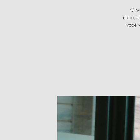
O wo
cabelos
você v