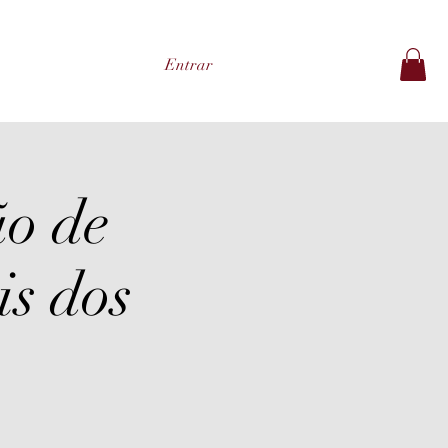
Entrar
o de
is dos