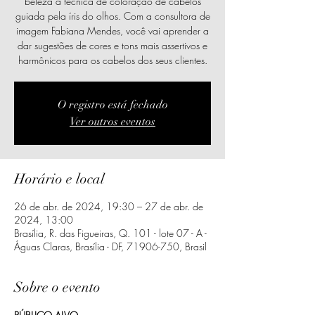
beleza a técnica de coloração de cabelos
guiada pela íris do olhos. Com a consultora de
imagem Fabiana Mendes, você vai aprender a
dar sugestões de cores e tons mais assertivos e
harmônicos para os cabelos dos seus clientes.
O registro está fechado
Ver outros eventos
Horário e local
26 de abr. de 2024, 19:30 – 27 de abr. de
2024, 13:00
Brasília, R. das Figueiras, Q. 101 - lote 07 - A -
Águas Claras, Brasília - DF, 71906-750, Brasil
Sobre o evento